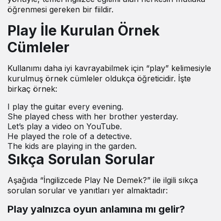
öğrenmesi gereken bir fiildir.
Play İle Kurulan Örnek
Cümleler
Kullanımı daha iyi kavrayabilmek için “play” kelimesiyle
kurulmuş örnek cümleler oldukça öğreticidir. İşte
birkaç örnek:
I play the guitar every evening.
She played chess with her brother yesterday.
Let’s play a video on YouTube.
He played the role of a detective.
The kids are playing in the garden.
Sıkça Sorulan Sorular
Aşağıda “
İngilizcede Play Ne Demek
?” ile ilgili sıkça
sorulan sorular ve yanıtları yer almaktadır:
Play yalnızca oyun anlamına mı gelir?