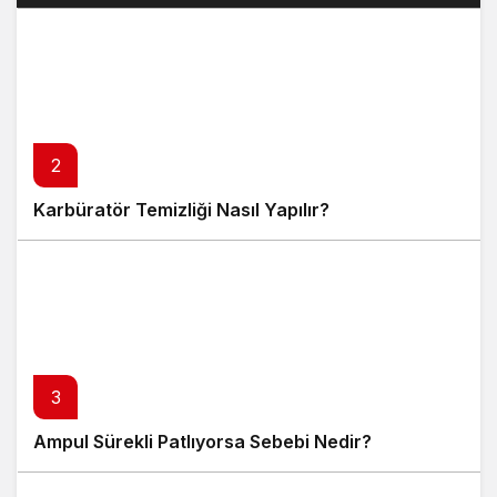
2
Karbüratör Temizliği Nasıl Yapılır?
3
Ampul Sürekli Patlıyorsa Sebebi Nedir?