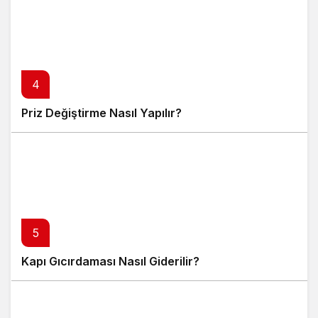
4
Priz Değiştirme Nasıl Yapılır?
5
Kapı Gıcırdaması Nasıl Giderilir?