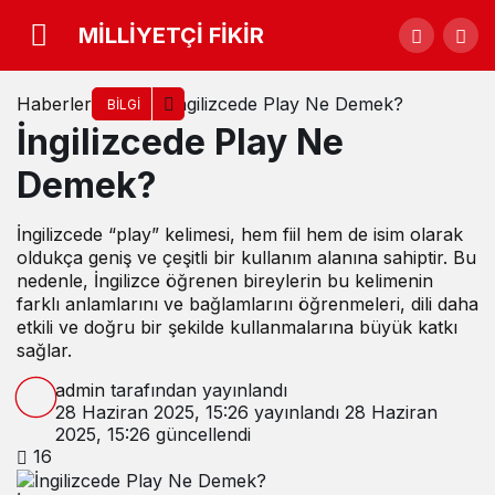
MİLLİYETÇİ FİKİR
Haberler
İngilizcede Play Ne Demek?
BILGI
İngilizcede Play Ne
Demek?
İngilizcede “play” kelimesi, hem fiil hem de isim olarak
oldukça geniş ve çeşitli bir kullanım alanına sahiptir. Bu
nedenle, İngilizce öğrenen bireylerin bu kelimenin
farklı anlamlarını ve bağlamlarını öğrenmeleri, dili daha
etkili ve doğru bir şekilde kullanmalarına büyük katkı
sağlar.
admin
tarafından yayınlandı
28 Haziran 2025, 15:26
yayınlandı
28 Haziran
2025, 15:26
güncellendi
16