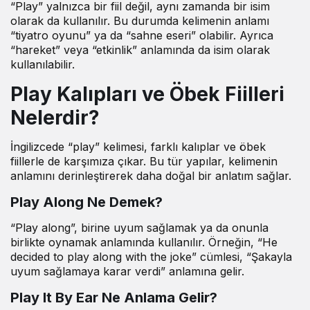
“Play” yalnızca bir fiil değil, aynı zamanda bir isim
olarak da kullanılır. Bu durumda kelimenin anlamı
“tiyatro oyunu” ya da “sahne eseri” olabilir. Ayrıca
“hareket” veya “etkinlik” anlamında da isim olarak
kullanılabilir.
Play Kalıpları ve Öbek Fiilleri
Nelerdir?
İngilizcede “play” kelimesi, farklı kalıplar ve öbek
fiillerle de karşımıza çıkar. Bu tür yapılar, kelimenin
anlamını derinleştirerek daha doğal bir anlatım sağlar.
Play Along Ne Demek?
“Play along”, birine uyum sağlamak ya da onunla
birlikte oynamak anlamında kullanılır. Örneğin, “He
decided to play along with the joke” cümlesi, “Şakayla
uyum sağlamaya karar verdi” anlamına gelir.
Play It By Ear Ne Anlama Gelir?