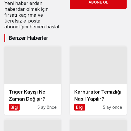
ABONE OL
Yeni haberlerden
haberdar olmak için
fırsatı kaçırma ve
ücretsiz e-posta
aboneliğini hemen başlat.
Benzer Haberler
Triger Kayışı Ne
Karbüratör Temizliği
Zaman Değişir?
Nasıl Yapılır?
Bilgi
5 ay önce
Bilgi
5 ay önce