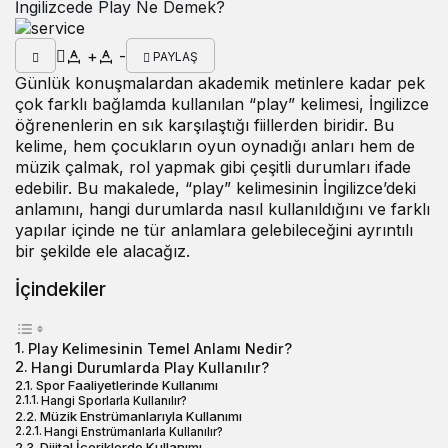
İngilizcede Play Ne Demek?
+
-
PAYLAŞ
Günlük konuşmalardan akademik metinlere kadar pek
çok farklı bağlamda kullanılan “play” kelimesi, İngilizce
öğrenenlerin en sık karşılaştığı fiillerden biridir. Bu
kelime, hem çocukların oyun oynadığı anları hem de
müzik çalmak, rol yapmak gibi çeşitli durumları ifade
edebilir. Bu makalede, “play” kelimesinin İngilizce’deki
anlamını, hangi durumlarda nasıl kullanıldığını ve farklı
yapılar içinde ne tür anlamlara gelebileceğini ayrıntılı
bir şekilde ele alacağız.
İçindekiler
Play Kelimesinin Temel Anlamı Nedir?
Hangi Durumlarda Play Kullanılır?
Spor Faaliyetlerinde Kullanımı
Hangi Sporlarla Kullanılır?
Müzik Enstrümanlarıyla Kullanımı
Hangi Enstrümanlarla Kullanılır?
Dijital İçeriklerde Kullanımı