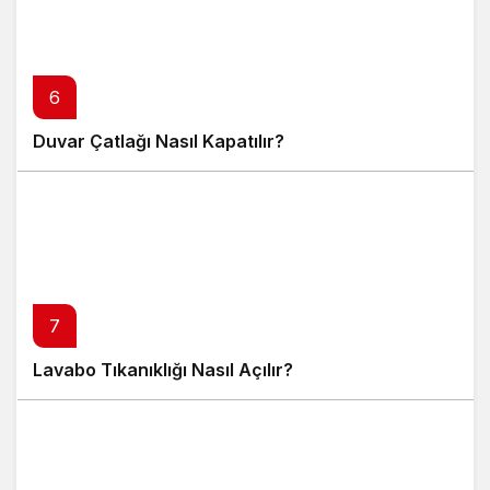
6
Duvar Çatlağı Nasıl Kapatılır?
7
Lavabo Tıkanıklığı Nasıl Açılır?