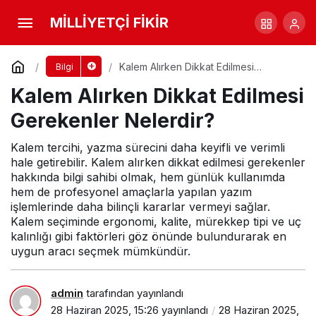
Kalem Alırken Dikkat Edilmesi Gerekenler
MİLLİYETÇİ FİKİR
Nelerdir?
Yorum Yap
Kalem Alırken Dikkat Edilmesi
Bilgi
Gerekenler Nelerdir?
Kalem Alırken Dikkat Edilmesi
Gerekenler Nelerdir?
Kalem tercihi, yazma sürecini daha keyifli ve verimli
hale getirebilir. Kalem alırken dikkat edilmesi gerekenler
hakkında bilgi sahibi olmak, hem günlük kullanımda
hem de profesyonel amaçlarla yapılan yazım
işlemlerinde daha bilinçli kararlar vermeyi sağlar.
Kalem seçiminde ergonomi, kalite, mürekkep tipi ve uç
kalınlığı gibi faktörleri göz önünde bulundurarak en
uygun aracı seçmek mümkündür.
admin
tarafından yayınlandı
28 Haziran 2025, 15:26
yayınlandı
28 Haziran 2025,