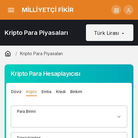
MİLLİYETÇİ FİKİR
Kripto Para Piyasaları
Türk Lirası
Kripto Para Piyasaları
Kripto Para Hesaplayıcısı
Döviz
Kripto
Emtia
Kredi
Birikim
Para Birimi
Dönüştürülen