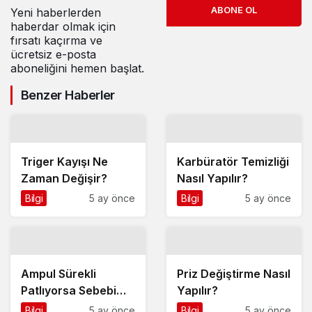
ABONE OL
Yeni haberlerden
haberdar olmak için
fırsatı kaçırma ve
ücretsiz e-posta
aboneliğini hemen başlat.
Benzer Haberler
Triger Kayışı Ne
Karbüratör Temizliği
Zaman Değişir?
Nasıl Yapılır?
Bilgi
5 ay önce
Bilgi
5 ay önce
Ampul Sürekli
Priz Değiştirme Nasıl
Patlıyorsa Sebebi
Yapılır?
Nedir?
Bilgi
5 ay önce
Bilgi
5 ay önce