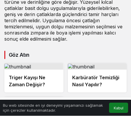
türüne ve derinliğine göre değişir. Yüzeysel kılcal
çatlaklar basit dolgu uygulamalarıyla giderilebilirken,
geniş ve derin çatlaklarda güçlendirici tamir harçları
tercih edilmelidir. Uygulama öncesi çatlağın
temizlenmesi, uygun dolgu malzemesinin seçilmesi ve
sonrasında zımpara ile boya işlemi yapılması kalıcı
sonuç elde edilmesini sağlar.
Göz Atın
Triger Kayışı Ne
Karbüratör Temizliği
Zaman Değişir?
Nasıl Yapılır?
Bu web sitesinde en iyi deneyimi yaşamanızı sağlamak
Kabul
Anasayfa
Akış
Hesabım
için çerezler kullanılmaktadır.
Ampul Sürekli
Patlıyorsa Sebebi
Nedir?