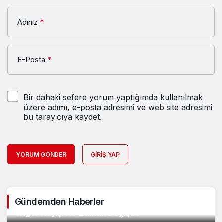
Adınız
*
E-Posta
*
Bir dahaki sefere yorum yaptığımda kullanılmak
üzere adımı, e-posta adresimi ve web site adresimi
bu tarayıcıya kaydet.
YORUM GÖNDER
GIRIŞ YAP
Gündemden Haberler
2
Triger Kayışı Ne Zaman Değişir?
3