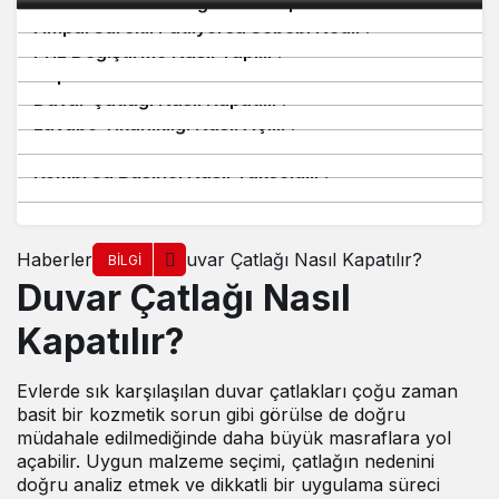
Karbüratör Temizliği Nasıl Yapılır?
4
Ampul Sürekli Patlıyorsa Sebebi Nedir?
5
Priz Değiştirme Nasıl Yapılır?
6
Kapı Gıcırdaması Nasıl Giderilir?
7
Duvar Çatlağı Nasıl Kapatılır?
8
Lavabo Tıkanıklığı Nasıl Açılır?
9
Musluk Damlatma Nasıl Onarılır?
10
Kombi Su Basıncı Nasıl Yükseltilir?
Motor Yıkamak Zararlı mı?
Haberler
Duvar Çatlağı Nasıl Kapatılır?
BILGI
Duvar Çatlağı Nasıl
Kapatılır?
Evlerde sık karşılaşılan duvar çatlakları çoğu zaman
basit bir kozmetik sorun gibi görülse de doğru
müdahale edilmediğinde daha büyük masraflara yol
açabilir. Uygun malzeme seçimi, çatlağın nedenini
doğru analiz etmek ve dikkatli bir uygulama süreci