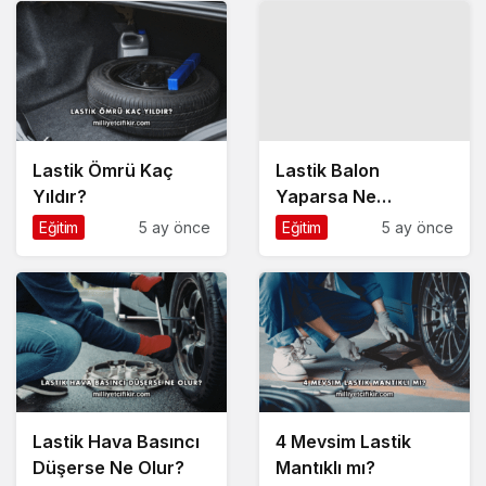
Lastik Ömrü Kaç
Lastik Balon
Yıldır?
Yaparsa Ne
Yapılmalı?
Eğitim
5 ay önce
Eğitim
5 ay önce
Lastik Hava Basıncı
4 Mevsim Lastik
Düşerse Ne Olur?
Mantıklı mı?