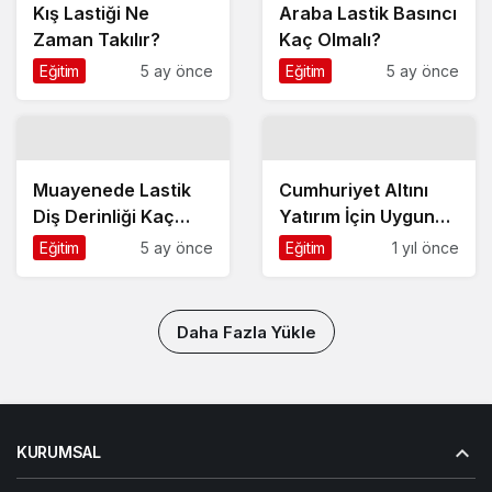
Kış Lastiği Ne
Araba Lastik Basıncı
Zaman Takılır?
Kaç Olmalı?
Eğitim
5 ay önce
Eğitim
5 ay önce
Muayenede Lastik
Cumhuriyet Altını
Diş Derinliği Kaç
Yatırım İçin Uygun
Olmalı?
mu?
Eğitim
5 ay önce
Eğitim
1 yıl önce
Daha Fazla Yükle
KURUMSAL