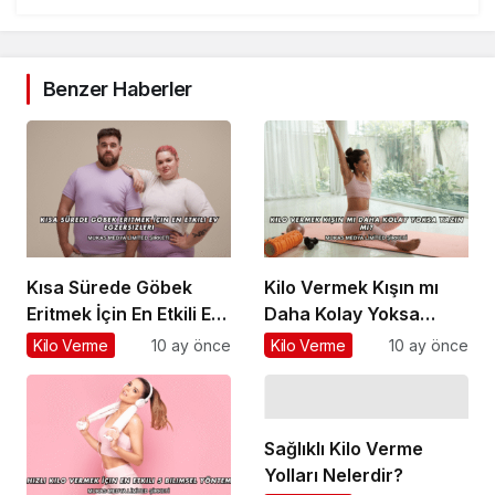
Benzer Haberler
Kısa Sürede Göbek
Kilo Vermek Kışın mı
Eritmek İçin En Etkili Ev
Daha Kolay Yoksa
Egzersizleri
Yazın mı?
Kilo Verme
10 ay önce
Kilo Verme
10 ay önce
Sağlıklı Kilo Verme
Yolları Nelerdir?