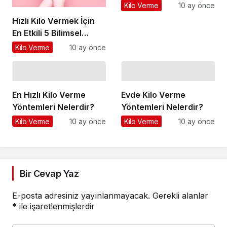
Kilo Verme
10 ay önce
Hızlı Kilo Vermek İçin
En Etkili 5 Bilimsel
Yöntem
Kilo Verme
10 ay önce
En Hızlı Kilo Verme
Evde Kilo Verme
Yöntemleri Nelerdir?
Yöntemleri Nelerdir?
Kilo Verme
10 ay önce
Kilo Verme
10 ay önce
Bir Cevap Yaz
E-posta adresiniz yayınlanmayacak.
Gerekli alanlar
*
ile işaretlenmişlerdir