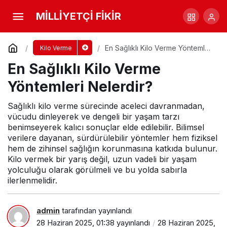
En Sağlıklı Kilo Verme Yöntemleri Nelerdir?
MİLLİYETÇİ FİKİR
Yorum Yap
En Sağlıklı Kilo Verme Yöntemleri
Kilo Verme
Nelerdir?
En Sağlıklı Kilo Verme
Yöntemleri Nelerdir?
Sağlıklı kilo verme sürecinde aceleci davranmadan,
vücudu dinleyerek ve dengeli bir yaşam tarzı
benimseyerek kalıcı sonuçlar elde edilebilir. Bilimsel
verilere dayanan, sürdürülebilir yöntemler hem fiziksel
hem de zihinsel sağlığın korunmasına katkıda bulunur.
Kilo vermek bir yarış değil, uzun vadeli bir yaşam
yolculuğu olarak görülmeli ve bu yolda sabırla
ilerlenmelidir.
admin
tarafından yayınlandı
28 Haziran 2025, 01:38
yayınlandı
28 Haziran 2025,