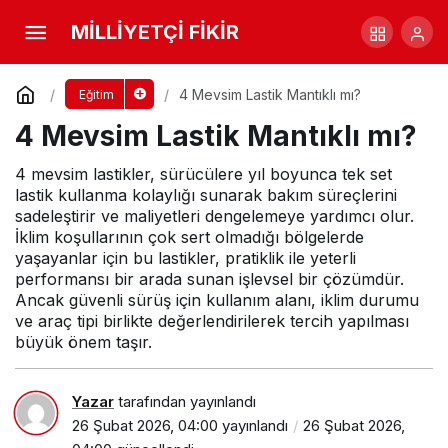
Lastik Yanak Yırtığı Tamir Edilir mi?
MİLLİYETÇİ FİKİR
Yorum Yap
Paylaş
4 Mevsim Lastik Mantıklı mı?
Eğitim
4 Mevsim Lastik Mantıklı mı?
4 mevsim lastikler, sürücülere yıl boyunca tek set
lastik kullanma kolaylığı sunarak bakım süreçlerini
sadeleştirir ve maliyetleri dengelemeye yardımcı olur.
İklim koşullarının çok sert olmadığı bölgelerde
yaşayanlar için bu lastikler, pratiklik ile yeterli
performansı bir arada sunan işlevsel bir çözümdür.
Ancak güvenli sürüş için kullanım alanı, iklim durumu
ve araç tipi birlikte değerlendirilerek tercih yapılması
büyük önem taşır.
Yazar
tarafından yayınlandı
26 Şubat 2026, 04:00
yayınlandı
26 Şubat 2026,