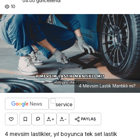
04:00
güncellendi
10
4 Mevsim Lastik Mantıklı mı?
+
-
PAYLAŞ
4 mevsim lastikler, yıl boyunca tek set lastik