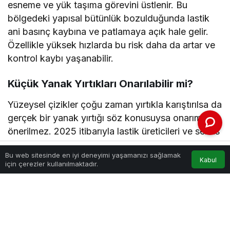
esneme ve yük taşıma görevini üstlenir. Bu
bölgedeki yapısal bütünlük bozulduğunda lastik
ani basınç kaybına ve patlamaya açık hale gelir.
Özellikle yüksek hızlarda bu risk daha da artar ve
kontrol kaybı yaşanabilir.
Küçük Yanak Yırtıkları Onarılabilir mi?
Yüzeysel çizikler çoğu zaman yırtıkla karıştırılsa da
gerçek bir yanak yırtığı söz konusuysa onarım
önerilmez. 2025 itibarıyla lastik üreticileri ve servis
standartları, milimetrik dahi olsa yanak hasarının
Bu web sitesinde en iyi deneyimi yaşamanızı sağlamak
güvenli kabul edilmediğini açıkça belirtmektedir.
Kabul
Anasayfa
Akış
Hesabım
için çerezler kullanılmaktadır.
Lastik Yanak Yırtığı Neden Oluşur?
Yanak yırtıkları genellikle ani darbelere ve yanlış
kullanım alışkanlıklarına bağlı olarak ortaya çıkar.