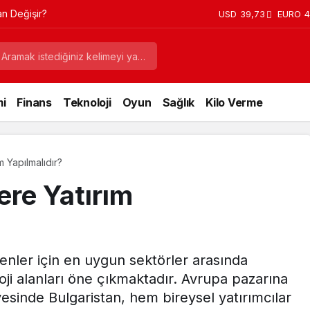
an Değişir?
USD
39,73
EURO
4
i
Finans
Teknoloji
Oyun
Sağlık
Kilo Verme
m Yapılmalıdır?
ere Yatırım
enler için en uygun sektörler arasında
oji alanları öne çıkmaktadır. Avrupa pazarına
yesinde Bulgaristan, hem bireysel yatırımcılar