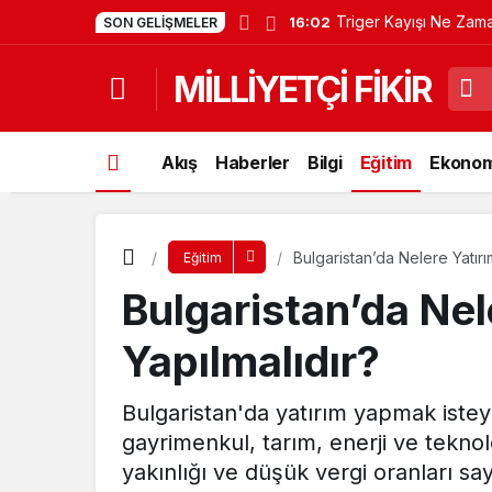
Triger Kayışı Ne Zam
16:02
SON GELIŞMELER
MİLLİYETÇİ FİKİR
Akış
Haberler
Bilgi
Eğitim
Ekonom
Bulgaristan’da Nelere Yatırı
Eğitim
Bulgaristan’da Nel
Yapılmalıdır?
Bulgaristan'da yatırım yapmak istey
gayrimenkul, tarım, enerji ve teknol
yakınlığı ve düşük vergi oranları sa