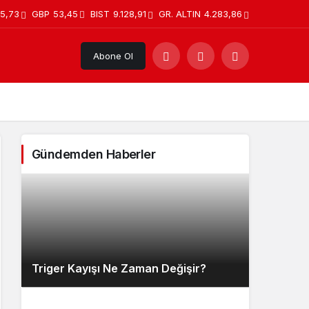
5,73
GBP
53,45
BIST
9.128,91
GR. ALTIN
4.283,86
Abone Ol
Gündemden Haberler
Triger Kayışı Ne Zaman Değişir?