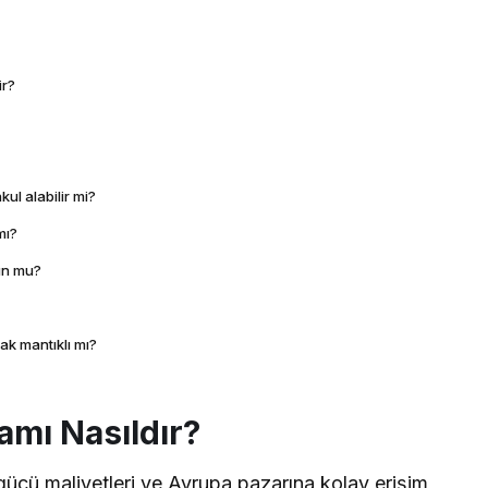
ir?
ul alabilir mi?
mı?
gun mu?
ak mantıklı mı?
amı Nasıldır?
 gücü maliyetleri ve Avrupa pazarına kolay erişim