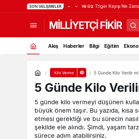
Triger Kayışı Ne Zam
16:02
SON GELIŞMELER
Değişir?
MİLLİYETÇİ FİKİR
Akış
Haberler
Bilgi
Eğitim
Ekono
5 Günde Kilo Verilir mi
Kilo Verme
5 Günde Kilo Verili
5 günde kilo vermeyi düşünen kullanı
büyük önem taşır. Bu yazıda, kısa s
etmesi gerektiği ve bu sürecin nasıl d
şekilde ele alındı. Şimdi, yaşam tar
sürece adım atabilirsiniz.