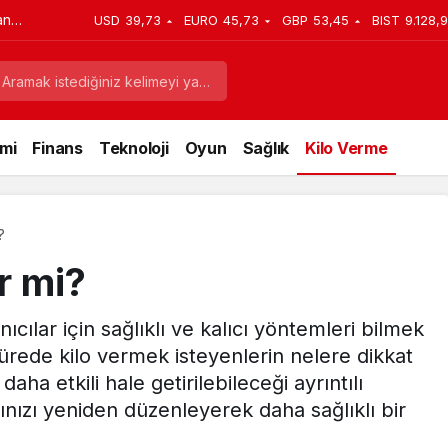
an
USD
39,73
EURO
45,73
GBP
53,45
BIST
9.128,9
mi
Finans
Teknoloji
Oyun
Sağlık
Kilo Verme
?
r mi?
cılar için sağlıklı ve kalıcı yöntemleri bilmek
ürede kilo vermek isteyenlerin nelere dikkat
aha etkili hale getirilebileceği ayrıntılı
zınızı yeniden düzenleyerek daha sağlıklı bir