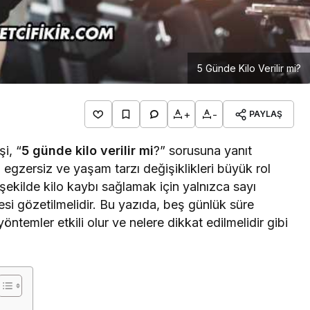
5 Günde Kilo Verilir mi?
+
-
PAYLAŞ
i, “
5 günde kilo verilir mi
?” sorusuna yanıt
egzersiz ve yaşam tarzı değişiklikleri büyük rol
r şekilde kilo kaybı sağlamak için yalnızca sayı
i gözetilmelidir. Bu yazıda, beş günlük süre
temler etkili olur ve nelere dikkat edilmelidir gibi