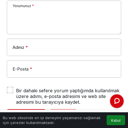
Yorumunuz
*
Adınız
*
E-Posta
*
Bir dahaki sefere yorum yaptığımda kullanılmak
üzere adımı, e-posta adresimi ve web site
adresimi bu tarayıcıya kaydet.
YORUM GÖNDER
GIRIŞ YAP
Bu web sitesinde en iyi deneyimi yaşamanızı sağlamak
Kabul
Anasayfa
Akış
Hesabım
için çerezler kullanılmaktadır.