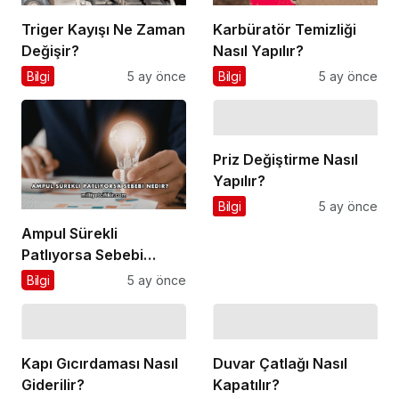
Triger Kayışı Ne Zaman
Karbüratör Temizliği
Değişir?
Nasıl Yapılır?
Bilgi
5 ay önce
Bilgi
5 ay önce
Priz Değiştirme Nasıl
Yapılır?
Bilgi
5 ay önce
Ampul Sürekli
Patlıyorsa Sebebi
Nedir?
Bilgi
5 ay önce
Kapı Gıcırdaması Nasıl
Duvar Çatlağı Nasıl
Giderilir?
Kapatılır?