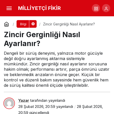
Motosiklet Lastik Basıncı Kaç Olmalı?
MİLLİYETÇİ FİKİR
Yorum Yap
Paylaş
Zincir Gerginliği Nasıl Ayarlanır?
Bilgi
Zincir Gerginliği Nasıl
Ayarlanır?
Dengeli bir sürüş deneyimi, yalnızca motor gücüyle
değil doğru ayarlanmış aktarma sistemiyle
mümkündür. Zincir gerginliği nasıl ayarlanır sorusuna
hakim olmak; performansı artırır, parça ömrünü uzatır
ve beklenmedik arızaların önüne geçer. Küçük bir
kontrol ve düzenli bakım sayesinde hem güvenlik hem
de sürüş kalitesi önemli ölçüde iyileştirilebilir.
Yazar
tarafından yayınlandı
28 Şubat 2026, 20:59
yayınlandı
28 Şubat 2026,
20:59
güncellendi