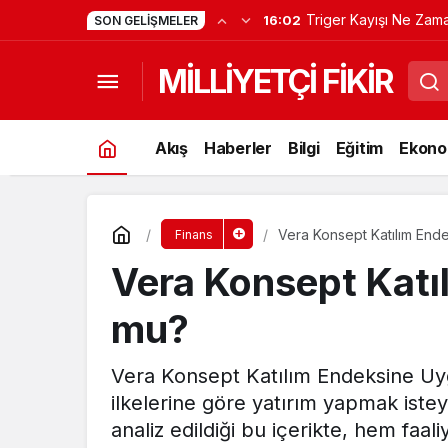
Triger Kayışı Ne Zam
16:02
SON GELIŞMELER
Değişir?
MİLLİYETÇİ FİKİR
Akış
Haberler
Bilgi
Eğitim
Ekono
Vera Konsept Katılım En
Finans
Vera Konsept Katı
mu?
Vera Konsept Katılım Endeksine Uygu
ilkelerine göre yatırım yapmak isteye
analiz edildiği bu içerikte, hem faal