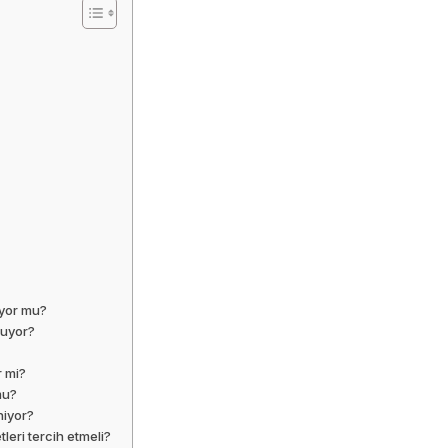
ıyor mu?
uruyor?
r mi?
mu?
niyor?
leri tercih etmeli?