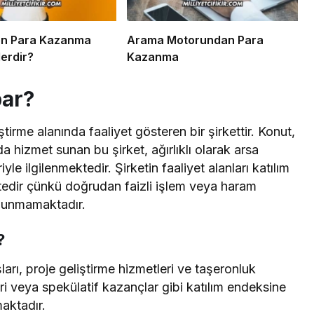
en Para Kazanma
Arama Motorundan Para
lerdir?
Kazanma
par?
irme alanında faaliyet gösteren bir şirkettir. Konut,
rda hizmet sunan bu şirket, ağırlıklı olarak arsa
yle ilgilenmektedir. Şirketin faaliyet alanları katılım
tedir çünkü doğrudan faizli işlem veya haram
 bulunmamaktadır.
?
ışları, proje geliştirme hizmetleri ve taşeronluk
iri veya spekülatif kazançlar gibi katılım endeksine
maktadır.