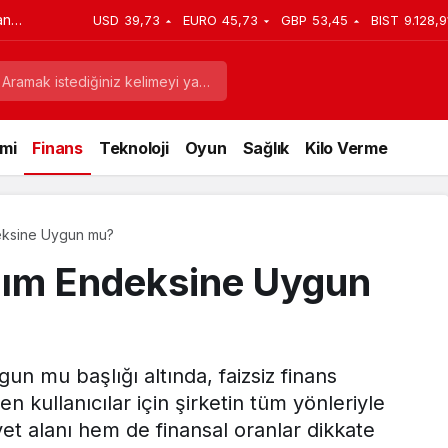
an
USD
39,73
EURO
45,73
GBP
53,45
BIST
9.128,9
mi
Finans
Teknoloji
Oyun
Sağlık
Kilo Verme
deksine Uygun mu?
lım Endeksine Uygun
n mu başlığı altında, faizsiz finans
n kullanıcılar için şirketin tüm yönleriyle
iyet alanı hem de finansal oranlar dikkate