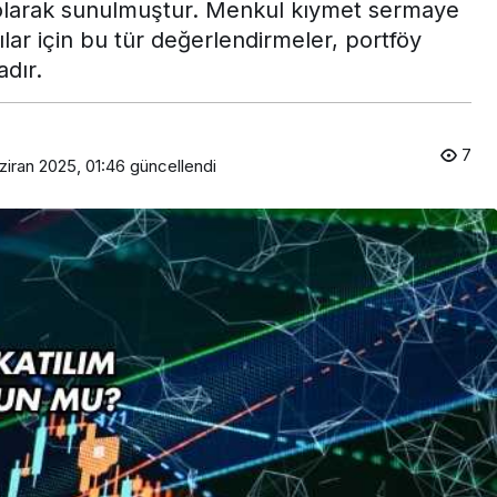
 olarak sunulmuştur. Menkul kıymet sermaye
ılar için bu tür değerlendirmeler, portföy
dır.
7
ziran 2025, 01:46
güncellendi