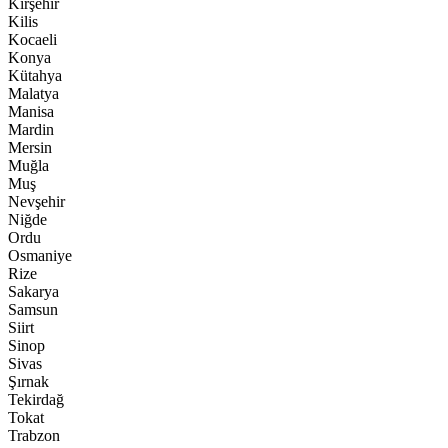
Kırşehir
Kilis
Kocaeli
Konya
Kütahya
Malatya
Manisa
Mardin
Mersin
Muğla
Muş
Nevşehir
Niğde
Ordu
Osmaniye
Rize
Sakarya
Samsun
Siirt
Sinop
Sivas
Şırnak
Tekirdağ
Tokat
Trabzon