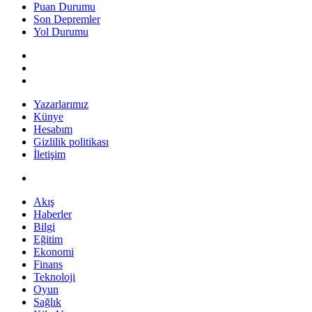
Puan Durumu
Son Depremler
Yol Durumu
Yazarlarımız
Künye
Hesabım
Gizlilik politikası
İletişim
Akış
Haberler
Bilgi
Eğitim
Ekonomi
Finans
Teknoloji
Oyun
Sağlık