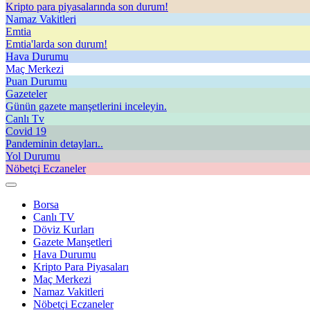
Kripto para piyasalarında son durum!
Namaz Vakitleri
Emtia
Emtia'larda son durum!
Hava Durumu
Maç Merkezi
Puan Durumu
Gazeteler
Günün gazete manşetlerini inceleyin.
Canlı Tv
Covid 19
Pandeminin detayları..
Yol Durumu
Nöbetçi Eczaneler
Borsa
Canlı TV
Döviz Kurları
Gazete Manşetleri
Hava Durumu
Kripto Para Piyasaları
Maç Merkezi
Namaz Vakitleri
Nöbetçi Eczaneler