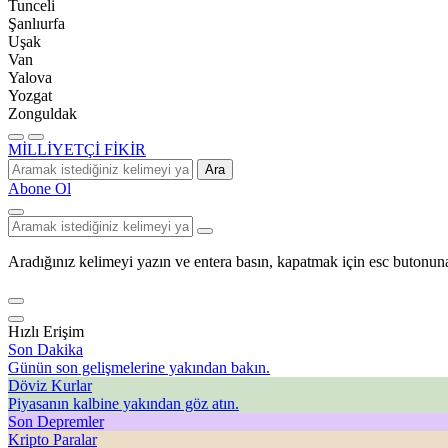
Tunceli
Şanlıurfa
Uşak
Van
Yalova
Yozgat
Zonguldak
MİLLİYETÇİ FİKİR
Ara
Abone Ol
Aradığınız kelimeyi yazın ve entera basın, kapatmak için esc butonuna
Hızlı Erişim
Son Dakika
Günün son gelişmelerine yakından bakın.
Döviz Kurlar
Piyasanın kalbine yakından göz atın.
Son Depremler
Kripto Paralar