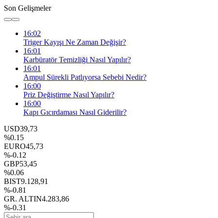
Son Gelişmeler
16:02
Triger Kayışı Ne Zaman Değişir?
16:01
Karbüratör Temizliği Nasıl Yapılır?
16:01
Ampul Sürekli Patlıyorsa Sebebi Nedir?
16:00
Priz Değiştirme Nasıl Yapılır?
16:00
Kapı Gıcırdaması Nasıl Giderilir?
USD
39,73
%0.15
EURO
45,73
%-0.12
GBP
53,45
%0.06
BIST
9.128,91
%-0.81
GR. ALTIN
4.283,86
%-0.31