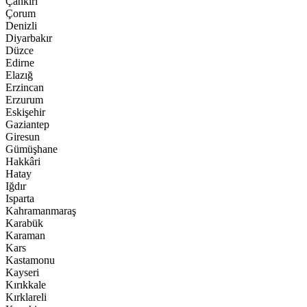
Çankırı
Çorum
Denizli
Diyarbakır
Düzce
Edirne
Elazığ
Erzincan
Erzurum
Eskişehir
Gaziantep
Giresun
Gümüşhane
Hakkâri
Hatay
Iğdır
Isparta
Kahramanmaraş
Karabük
Karaman
Kars
Kastamonu
Kayseri
Kırıkkale
Kırklareli