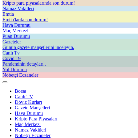
Kripto para piyasalarında son durum!
Namaz Vakitleri
Emtia
Emtia'larda son durum!
Hava Durumu
Maç Merkezi
Puan Durumu
Gazeteler
Günün gazete manşetlerini inceleyin.
Canlı Tv
Covid 19
Pandeminin detayları..
Yol Durumu
Nöbetçi Eczaneler
Borsa
Canlı TV
Döviz Kurları
Gazete Manşetleri
Hava Durumu
Kripto Para Piyasaları
Maç Merkezi
Namaz Vakitleri
Nöbetçi Eczaneler