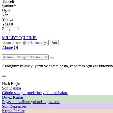
Tunceli
Şanlıurfa
Uşak
Van
Yalova
Yozgat
Zonguldak
MİLLİYETÇİ FİKİR
Ara
Abone Ol
Aradığınız kelimeyi yazın ve entera basın, kapatmak için esc butonuna
Hızlı Erişim
Son Dakika
Günün son gelişmelerine yakından bakın.
Döviz Kurlar
Piyasanın kalbine yakından göz atın.
Son Depremler
Kripto Paralar