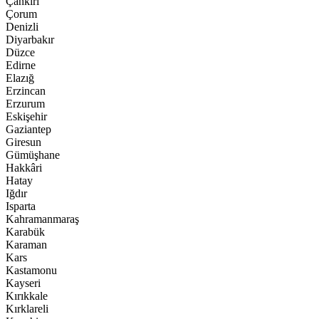
Çankırı
Çorum
Denizli
Diyarbakır
Düzce
Edirne
Elazığ
Erzincan
Erzurum
Eskişehir
Gaziantep
Giresun
Gümüşhane
Hakkâri
Hatay
Iğdır
Isparta
Kahramanmaraş
Karabük
Karaman
Kars
Kastamonu
Kayseri
Kırıkkale
Kırklareli