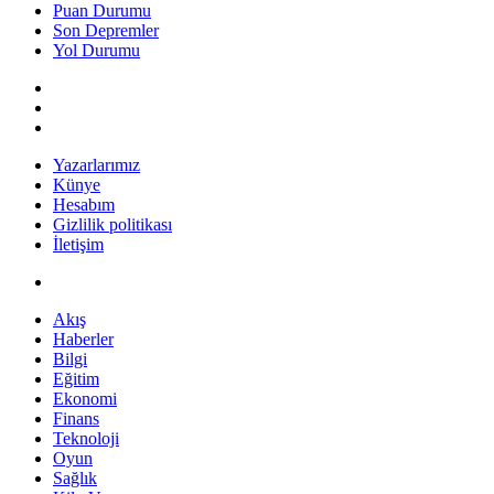
Puan Durumu
Son Depremler
Yol Durumu
Yazarlarımız
Künye
Hesabım
Gizlilik politikası
İletişim
Akış
Haberler
Bilgi
Eğitim
Ekonomi
Finans
Teknoloji
Oyun
Sağlık