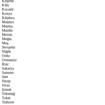
Kırşehir
Kilis
Kocaeli
Konya
Kütahya
Malatya
Manisa
Mardin
Mersin
Muğla
Muş
Nevşehir
Niğde
Ordu
Osmaniye
Rize
Sakarya
Samsun
Siirt
Sinop
Sivas
Şırnak
Tekirdağ
Tokat
Trabzon