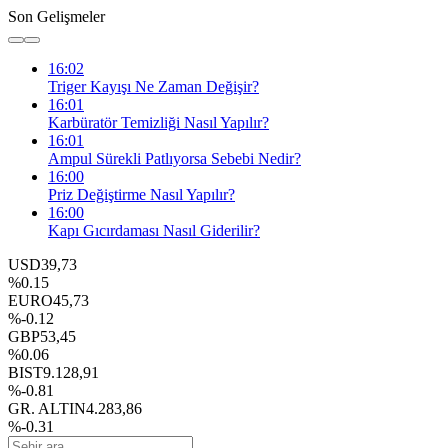
Son Gelişmeler
16:02
Triger Kayışı Ne Zaman Değişir?
16:01
Karbüratör Temizliği Nasıl Yapılır?
16:01
Ampul Sürekli Patlıyorsa Sebebi Nedir?
16:00
Priz Değiştirme Nasıl Yapılır?
16:00
Kapı Gıcırdaması Nasıl Giderilir?
USD
39,73
%0.15
EURO
45,73
%-0.12
GBP
53,45
%0.06
BIST
9.128,91
%-0.81
GR. ALTIN
4.283,86
%-0.31