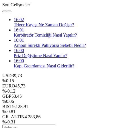
Son Gelişmeler
16:02
Triger Kayışı Ne Zaman Değişir?
16:01
Karbüratör Temizliği Nasıl Yapılır?
16:01
Ampul Sürekli Patlıyorsa Sebebi Nedir?
16:00
Priz Değiştirme Nasıl Yapılır?
16:00
Kapı Gıcırdaması Nasıl Giderilir?
USD
39,73
%0.15
EURO
45,73
%-0.12
GBP
53,45
%0.06
BIST
9.128,91
%-0.81
GR. ALTIN
4.283,86
%-0.31