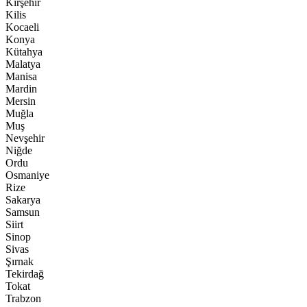
Kırşehir
Kilis
Kocaeli
Konya
Kütahya
Malatya
Manisa
Mardin
Mersin
Muğla
Muş
Nevşehir
Niğde
Ordu
Osmaniye
Rize
Sakarya
Samsun
Siirt
Sinop
Sivas
Şırnak
Tekirdağ
Tokat
Trabzon