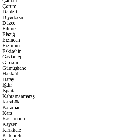
Çankırı
Çorum
Denizli
Diyarbakır
Düzce
Edirne
Elazığ
Erzincan
Erzurum
Eskişehir
Gaziantep
Giresun
Gümüşhane
Hakkâri
Hatay
Iğdır
Isparta
Kahramanmaraş
Karabük
Karaman
Kars
Kastamonu
Kayseri
Kırıkkale
Kırklareli