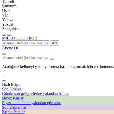
Tunceli
Şanlıurfa
Uşak
Van
Yalova
Yozgat
Zonguldak
MİLLİYETÇİ FİKİR
Ara
Abone Ol
Aradığınız kelimeyi yazın ve entera basın, kapatmak için esc butonuna
Hızlı Erişim
Son Dakika
Günün son gelişmelerine yakından bakın.
Döviz Kurlar
Piyasanın kalbine yakından göz atın.
Son Depremler
Kripto Paralar