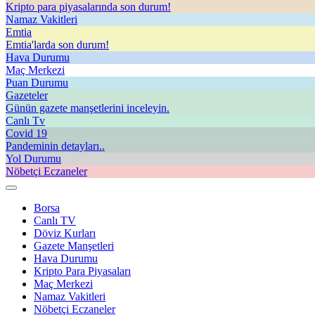
Kripto para piyasalarında son durum!
Namaz Vakitleri
Emtia
Emtia'larda son durum!
Hava Durumu
Maç Merkezi
Puan Durumu
Gazeteler
Günün gazete manşetlerini inceleyin.
Canlı Tv
Covid 19
Pandeminin detayları..
Yol Durumu
Nöbetçi Eczaneler
Borsa
Canlı TV
Döviz Kurları
Gazete Manşetleri
Hava Durumu
Kripto Para Piyasaları
Maç Merkezi
Namaz Vakitleri
Nöbetçi Eczaneler