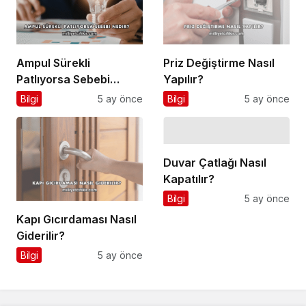
Ampul Sürekli
Priz Değiştirme Nasıl
Patlıyorsa Sebebi
Yapılır?
Nedir?
Bilgi
5 ay önce
Bilgi
5 ay önce
Duvar Çatlağı Nasıl
Kapatılır?
Bilgi
5 ay önce
Kapı Gıcırdaması Nasıl
Giderilir?
Bilgi
5 ay önce