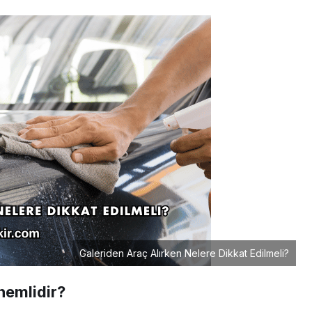
Galeriden Araç Alırken Nelere Dikkat Edilmeli?
nemlidir?