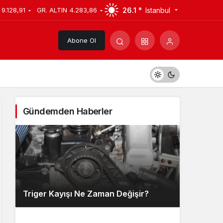
26.1 °
Istanbul
9.128,91
GR. ALTIN
4.283,86
Abone Ol
Gündemden Haberler
Triger Kayışı Ne Zaman Değişir?