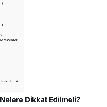
i?
ri
r?
Gerekenler
dilebilir mi?
Nelere Dikkat Edilmeli?