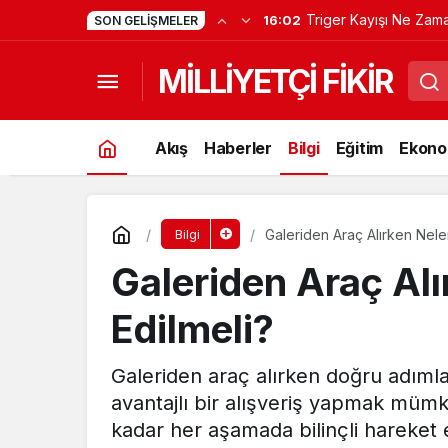
Karbüratör Temizliği Na
16:01
SON GELIŞMELER
MİLLİYETÇİ FİKİR
Akış
Haberler
Bilgi
Eğitim
Ekono
Galeriden Araç Alırken Nele
Bilgi
Galeriden Araç Alı
Edilmeli?
Galeriden araç alırken doğru adımlar
avantajlı bir alışveriş yapmak müm
kadar her aşamada bilinçli hareke