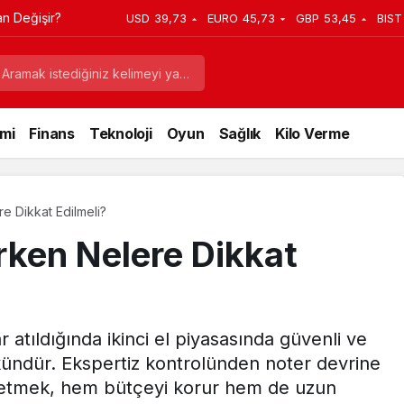
sıl Yapılır?
USD
39,73
EURO
45,73
GBP
53,45
BIST
mi
Finans
Teknoloji
Oyun
Sağlık
Kilo Verme
re Dikkat Edilmeli?
rken Nelere Dikkat
 atıldığında ikinci el piyasasında güvenli ve
kündür. Ekspertiz kontrolünden noter devrine
t etmek, hem bütçeyi korur hem de uzun