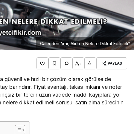
Galeriden Araç Alırken Nelere Dikkat Edilmeli?
+
-
PAYLAŞ
da güvenli ve hızlı bir çözüm olarak görülse de
y barındırır. Fiyat avantajı, takas imkânı ve noter
ilinçsiz bir tercih uzun vadede maddi kayıplara yol
n nelere dikkat edilmeli sorusu, satın alma sürecinin