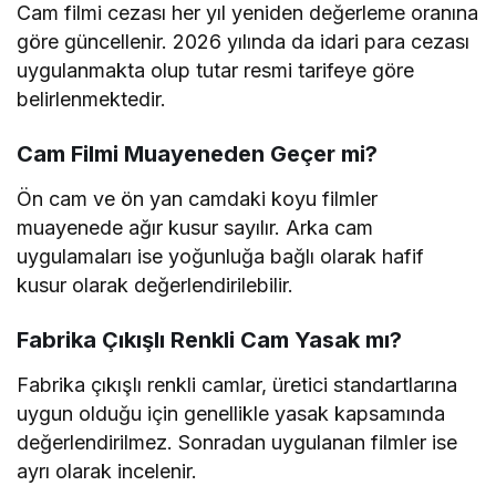
Cam filmi cezası her yıl yeniden değerleme oranına
göre güncellenir. 2026 yılında da idari para cezası
uygulanmakta olup tutar resmi tarifeye göre
belirlenmektedir.
Cam Filmi Muayeneden Geçer mi?
Ön cam ve ön yan camdaki koyu filmler
muayenede ağır kusur sayılır. Arka cam
uygulamaları ise yoğunluğa bağlı olarak hafif
kusur olarak değerlendirilebilir.
Fabrika Çıkışlı Renkli Cam Yasak mı?
Fabrika çıkışlı renkli camlar, üretici standartlarına
uygun olduğu için genellikle yasak kapsamında
değerlendirilmez. Sonradan uygulanan filmler ise
ayrı olarak incelenir.