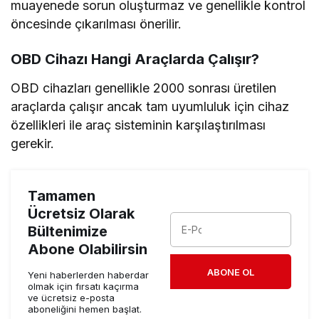
muayenede sorun oluşturmaz ve genellikle kontrol
öncesinde çıkarılması önerilir.
OBD Cihazı Hangi Araçlarda Çalışır?
OBD cihazları genellikle 2000 sonrası üretilen
araçlarda çalışır ancak tam uyumluluk için cihaz
özellikleri ile araç sisteminin karşılaştırılması
gerekir.
Tamamen
Ücretsiz Olarak
Bültenimize
Abone Olabilirsin
ABONE OL
Yeni haberlerden haberdar
olmak için fırsatı kaçırma
ve ücretsiz e-posta
aboneliğini hemen başlat.