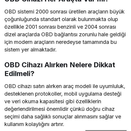
OBD sistemi 2000 sonrası üretilen araçların büyük
çoğunluğunda standart olarak bulunmakta olup
özellikle 2001 sonrası benzinli ve 2004 sonrası
dizel araçlarda OBD bağlantısı zorunlu hale geldiği
için modern araçların neredeyse tamamında bu
sistem yer almaktadır.
OBD Cihazı Alırken Nelere Dikkat
Edilmeli?
OBD cihazı satın alırken araç modeli ile uyumluluk,
desteklenen protokoller, mobil uygulama desteği
ve veri okuma kapasitesi gibi özelliklerin
değerlendirilmesi önemlidir çünkü doğru cihaz
seçimi daha sağlıklı sonuçlar alınmasını sağlar ve
kullanım kolaylığını artırır.