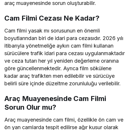
araç muayenesinde sorun oluşturabilir.
Cam Filmi Cezası Ne Kadar?
Cam filmi yasak mı sorusunun en önemli
boyutlarından biri de idari para cezasıdır. 2026 yılı
itibarıyla yönetmeliğe aykırı cam filmi kullanan
sürücülere trafik idari para cezası uygulanmaktadır
ve ceza tutarı her yıl yeniden değerleme oranına
göre güncellenmektedir. Ayrıca film sökülene
kadar araç trafikten men edilebilir ve sürücüye
belirli süre içinde düzeltme zorunluluğu verilebilir.
Araç Muayenesinde Cam Filmi
Sorun Olur mu?
Araç muayenesinde cam filmi, özellikle ön cam ve
ön yan camlarda tespit edilirse ağır kusur olarak