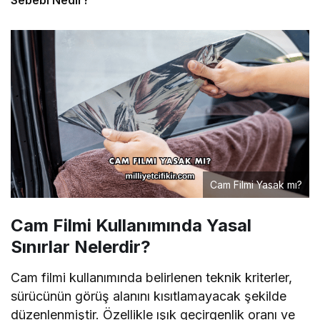
Sebebi Nedir?
Cam Filmi Yasak mı?
Cam Filmi Kullanımında Yasal
Sınırlar Nelerdir?
Cam filmi kullanımında belirlenen teknik kriterler,
sürücünün görüş alanını kısıtlamayacak şekilde
düzenlenmiştir. Özellikle ışık geçirgenlik oranı ve