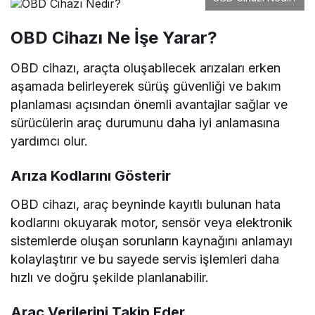
OBD Cihazı Ne İşe Yarar?
OBD cihazı, araçta oluşabilecek arızaları erken
aşamada belirleyerek sürüş güvenliği ve bakım
planlaması açısından önemli avantajlar sağlar ve
sürücülerin araç durumunu daha iyi anlamasına
yardımcı olur.
Arıza Kodlarını Gösterir
OBD cihazı, araç beyninde kayıtlı bulunan hata
kodlarını okuyarak motor, sensör veya elektronik
sistemlerde oluşan sorunların kaynağını anlamayı
kolaylaştırır ve bu sayede servis işlemleri daha
hızlı ve doğru şekilde planlanabilir.
Araç Verilerini Takip Eder