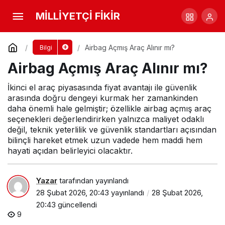
Airbag Açmış Araç Alınır mı?
MİLLİYETÇİ FİKİR
Yorum Yap
Airbag Açmış Araç Alınır mı?
Bilgi
Airbag Açmış Araç Alınır mı?
İkinci el araç piyasasında fiyat avantajı ile güvenlik
arasında doğru dengeyi kurmak her zamankinden
daha önemli hale gelmiştir; özellikle airbag açmış araç
seçenekleri değerlendirirken yalnızca maliyet odaklı
değil, teknik yeterlilik ve güvenlik standartları açısından
bilinçli hareket etmek uzun vadede hem maddi hem
hayati açıdan belirleyici olacaktır.
Yazar
tarafından yayınlandı
28 Şubat 2026, 20:43
yayınlandı
28 Şubat 2026,
20:43
güncellendi
9