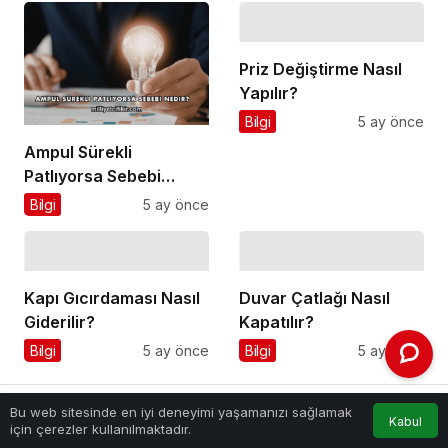
Priz Değiştirme Nasıl
Yapılır?
Bilgi
5 ay önce
Ampul Sürekli
Patlıyorsa Sebebi
Nedir?
Bilgi
5 ay önce
Kapı Gıcırdaması Nasıl
Duvar Çatlağı Nasıl
Giderilir?
Kapatılır?
Bilgi
5 ay önce
Bilgi
5 ay önce
Bu web sitesinde en iyi deneyimi yaşamanızı sağlamak
Kabul
Anasayfa
Akış
Hesabım
için çerezler kullanılmaktadır.