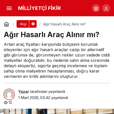
Sigorta Atarsa Ne Yapılmalı?
MİLLİYETÇİ FİKİR
Yorum Yap
Paylaş
Ağır Hasarlı Araç Alınır mı?
Bilgi
Ağır Hasarlı Araç Alınır mı?
Artan araç fiyatları karşısında bütçesini korumak
isteyenler için ağır hasarlı araçlar cazip bir alternatif
gibi görünse de, görünmeyen riskler uzun vadede ciddi
maliyetler doğurabilir; bu nedenle satın alma sürecinde
detaylı ekspertiz, sigorta geçmişi incelemesi ve toplam
sahip olma maliyetinin hesaplanması, doğru karar
vermenin en kritik adımlarını oluşturur.
Yazar
tarafından yayınlandı
1 Mart 2026, 03:42
yayınlandı
12