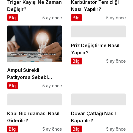
Triger Kayışı Ne Zaman
Karbüratör Temizliği
Değişir?
Nasıl Yapılır?
Bilgi
5 ay önce
Bilgi
5 ay önce
Priz Değiştirme Nasıl
Yapılır?
Bilgi
5 ay önce
Ampul Sürekli
Patlıyorsa Sebebi
Nedir?
Bilgi
5 ay önce
Kapı Gıcırdaması Nasıl
Duvar Çatlağı Nasıl
Giderilir?
Kapatılır?
Bilgi
5 ay önce
Bilgi
5 ay önce