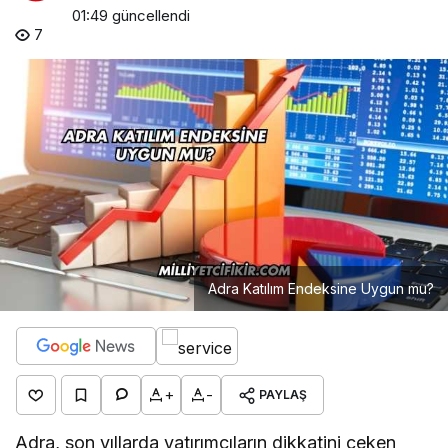
01:49
güncellendi
7
Adra Katılım Endeksine Uygun mu?
+
-
PAYLAŞ
Adra, son yıllarda yatırımcıların dikkatini çeken