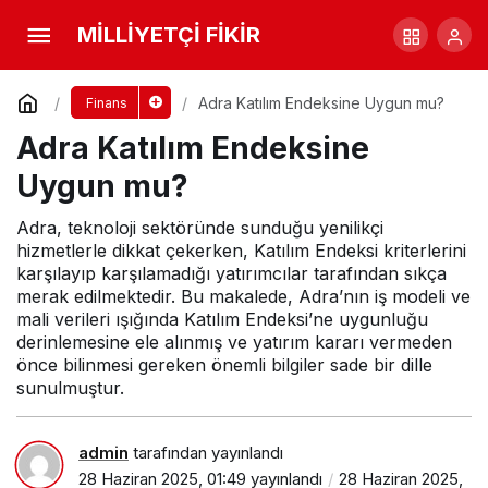
Adra Katılım Endeksine Uygun mu?
MİLLİYETÇİ FİKİR
Yorum Yap
Adra Katılım Endeksine Uygun mu?
Finans
Adra Katılım Endeksine
Uygun mu?
Adra, teknoloji sektöründe sunduğu yenilikçi
hizmetlerle dikkat çekerken, Katılım Endeksi kriterlerini
karşılayıp karşılamadığı yatırımcılar tarafından sıkça
merak edilmektedir. Bu makalede, Adra’nın iş modeli ve
mali verileri ışığında Katılım Endeksi’ne uygunluğu
derinlemesine ele alınmış ve yatırım kararı vermeden
önce bilinmesi gereken önemli bilgiler sade bir dille
sunulmuştur.
admin
tarafından yayınlandı
28 Haziran 2025, 01:49
yayınlandı
28 Haziran 2025,