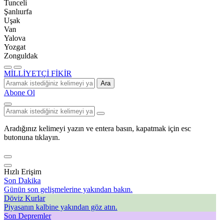
Tunceli
Şanlıurfa
Uşak
Van
Yalova
Yozgat
Zonguldak
MİLLİYETÇİ FİKİR
Ara
Abone Ol
Aradığınız kelimeyi yazın ve entera basın, kapatmak için esc
butonuna tıklayın.
Hızlı Erişim
Son Dakika
Günün son gelişmelerine yakından bakın.
Döviz Kurlar
Piyasanın kalbine yakından göz atın.
Son Depremler