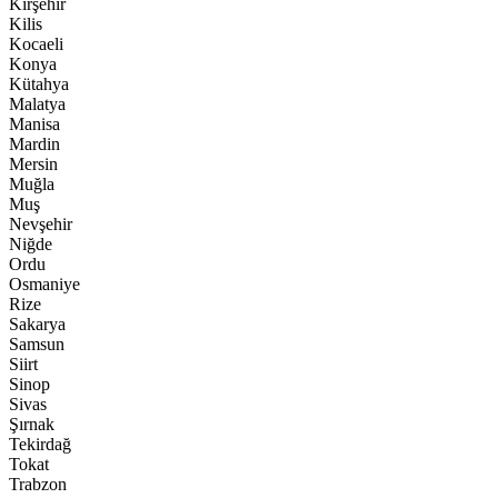
Kırşehir
Kilis
Kocaeli
Konya
Kütahya
Malatya
Manisa
Mardin
Mersin
Muğla
Muş
Nevşehir
Niğde
Ordu
Osmaniye
Rize
Sakarya
Samsun
Siirt
Sinop
Sivas
Şırnak
Tekirdağ
Tokat
Trabzon