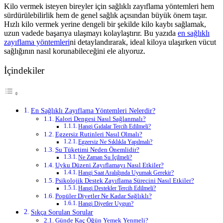
Kilo vermek isteyen bireyler için sağlıklı zayıflama yöntemleri hem
sürdürülebilirlik hem de genel sağlık açısından büyük önem taşır.
Hızlı kilo vermek yerine dengeli bir şekilde kilo kaybı sağlamak,
uzun vadede başarıya ulaşmayı kolaylaştırır. Bu yazıda
en sağlıklı
zayıflama yöntemleri
ni detaylandırarak, ideal kiloya ulaşırken vücut
sağlığının nasıl korunabileceğini ele alıyoruz.
İçindekiler
En Sağlıklı Zayıflama Yöntemleri Nelerdir?
Kalori Dengesi Nasıl Sağlanmalı?
Hangi Gıdalar Tercih Edilmeli?
Egzersiz Rutinleri Nasıl Olmalı?
Egzersiz Ne Sıklıkla Yapılmalı?
Su Tüketimi Neden Önemlidir?
Ne Zaman Su İçilmeli?
Uyku Düzeni Zayıflamayı Nasıl Etkiler?
Hangi Saat Aralığında Uyumak Gerekir?
Psikolojik Destek Zayıflama Sürecini Nasıl Etkiler?
Hangi Destekler Tercih Edilmeli?
Popüler Diyetler Ne Kadar Sağlıklı?
Hangi Diyetler Uygun?
Sıkça Sorulan Sorular
Günde Kaç Öğün Yemek Yenmeli?