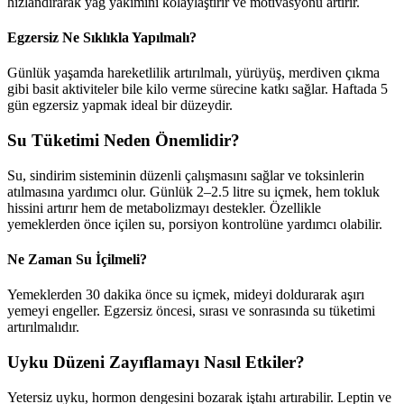
hızlandırarak yağ yakımını kolaylaştırır ve motivasyonu artırır.
Egzersiz Ne Sıklıkla Yapılmalı?
Günlük yaşamda hareketlilik artırılmalı, yürüyüş, merdiven çıkma
gibi basit aktiviteler bile kilo verme sürecine katkı sağlar. Haftada 5
gün egzersiz yapmak ideal bir düzeydir.
Su Tüketimi Neden Önemlidir?
Su, sindirim sisteminin düzenli çalışmasını sağlar ve toksinlerin
atılmasına yardımcı olur. Günlük 2–2.5 litre su içmek, hem tokluk
hissini artırır hem de metabolizmayı destekler. Özellikle
yemeklerden önce içilen su, porsiyon kontrolüne yardımcı olabilir.
Ne Zaman Su İçilmeli?
Yemeklerden 30 dakika önce su içmek, mideyi doldurarak aşırı
yemeyi engeller. Egzersiz öncesi, sırası ve sonrasında su tüketimi
artırılmalıdır.
Uyku Düzeni Zayıflamayı Nasıl Etkiler?
Yetersiz uyku, hormon dengesini bozarak iştahı artırabilir. Leptin ve