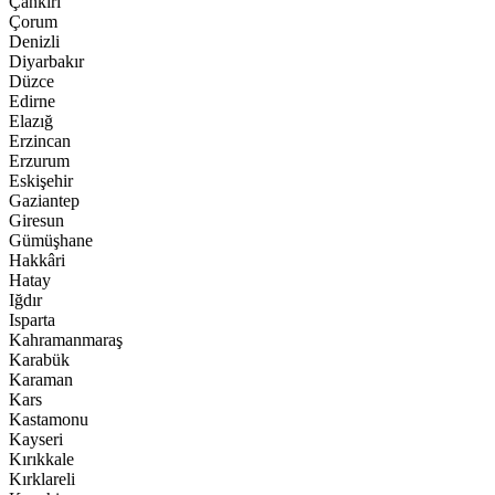
Çankırı
Çorum
Denizli
Diyarbakır
Düzce
Edirne
Elazığ
Erzincan
Erzurum
Eskişehir
Gaziantep
Giresun
Gümüşhane
Hakkâri
Hatay
Iğdır
Isparta
Kahramanmaraş
Karabük
Karaman
Kars
Kastamonu
Kayseri
Kırıkkale
Kırklareli