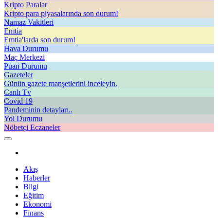
Kripto Paralar
Kripto para piyasalarında son durum!
Namaz Vakitleri
Emtia
Emtia'larda son durum!
Hava Durumu
Maç Merkezi
Puan Durumu
Gazeteler
Günün gazete manşetlerini inceleyin.
Canlı Tv
Covid 19
Pandeminin detayları..
Yol Durumu
Nöbetçi Eczaneler
Akış
Haberler
Bilgi
Eğitim
Ekonomi
Finans