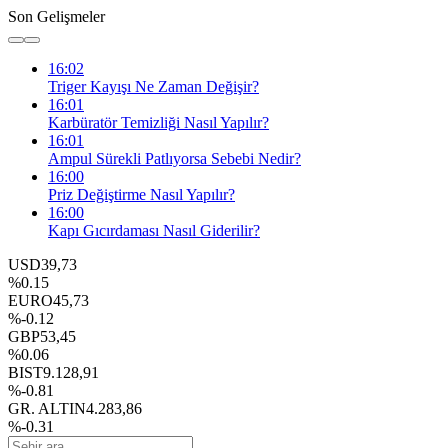
Son Gelişmeler
16:02
Triger Kayışı Ne Zaman Değişir?
16:01
Karbüratör Temizliği Nasıl Yapılır?
16:01
Ampul Sürekli Patlıyorsa Sebebi Nedir?
16:00
Priz Değiştirme Nasıl Yapılır?
16:00
Kapı Gıcırdaması Nasıl Giderilir?
USD
39,73
%0.15
EURO
45,73
%-0.12
GBP
53,45
%0.06
BIST
9.128,91
%-0.81
GR. ALTIN
4.283,86
%-0.31